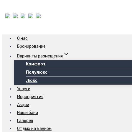
Перейти
О нас
к
Бронирование
содержанию
Варианты размещения
Комфорт
Полулюкс
Люкс
Услуги
Мероприятия
Акции
Наши бани
Галерея
Отдых на Банном